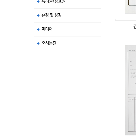
특허권/상표권
훈장 및 상장
미디어
오시는길